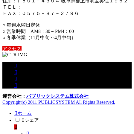
住所：〒５０１－４３０４ 岐阜県郡上市明宝奥住１９６２
ＴＥＬ：
０５７５－８７－２７５６
ＦＡＸ：０５７５－８７－２７９６
○ 毎週水曜日定休
○ 営業時間 AM8：30～PM4：00
○ 冬季休業（11月中旬～4月中旬）
アクセス
運営会社：
パブリックシステム株式会社
Copyright(c) 2011 PUBLICSYSTEM All Rights Reserved.
ホーム
シェア