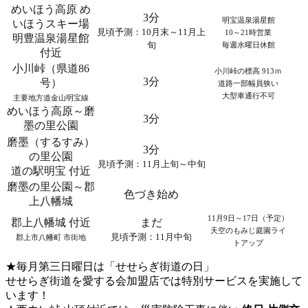
めいほう高原 め
3分
明宝温泉湯星館
いほうスキー場
見頃予測：10月末～11月上
10～21時営業
明豊温泉湯星館
旬
毎週水曜日休館
付近
小川峠（県道86
小川峠の標高 913ｍ
3分
号）
道路一部幅員狭い
大型車通行不可
主要地方道金山明宝線
めいほう高原～磨
3分
墨の里公園
磨墨（するすみ）
3分
の里公園
見頃予測：11月上旬～中旬
道の駅明宝 付近
磨墨の里公園～郡
色づき始め
上八幡城
11月9日～17日（予定）
郡上八幡城 付近
まだ
天空のもみじ庭園ライ
見頃予測：11月中旬
郡上市八幡町 市街地
トアップ
★毎月第三日曜日は「せせらぎ街道の日」
せせらぎ街道を愛する会加盟店では特別サービスを実施して
います！