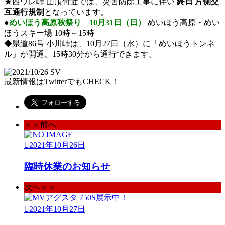
★西ウレ峠 山頂付近では、災害防除工事に伴い
終日 片側交
互通行規制
となっています。
●
めいほう高原秋祭り 10月31日（日）
めいほう高原・めい
ほうスキー場 10時～15時
◆県道86号 小川峠は、10月27日（水）に「めいほうトンネ
ル」が開通、15時30分から通行できます。
最新情報はTwitterでもCHECK！
＜＜前へ
2021年10月26日
臨時休業のお知らせ
次へ＞＞
2021年10月27日