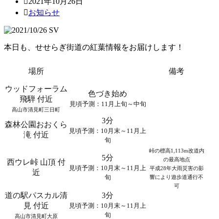
2021年10月26日
お知らせ
本日も、せせらぎ街道の紅葉情報をお届けします！
場所
備考
ウッドフォーラム
色づき始め
飛騨 付近
見頃予測：11月上旬～中旬
高山市清見町三日町
3分
森林公園おおくら
見頃予測：10月末～11月上
滝 付近
旬
峠の標高1,113m改道内
5分
の最高地点
西ウレ峠 山頂 付
見頃予測：10月末～11月上
平成28年大雨災害の影
近
旬
響により遊歩道通行不
可
道の駅パスカル清
3分
見 付近
見頃予測：10月末～11月上
旬
高山市清見町大原